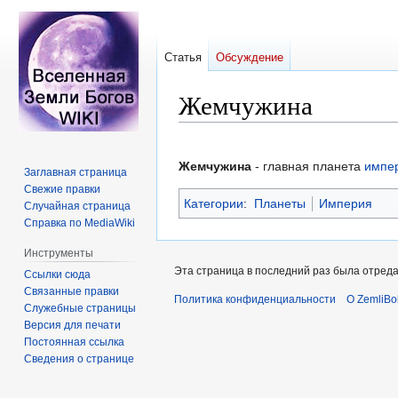
Статья
Обсуждение
Жемчужина
Перейти
Перейти
к
к
Жемчужина
- главная планета
импе
Заглавная страница
навигации
поиску
Свежие правки
Категории
:
Планеты
Империя
Случайная страница
Справка по MediaWiki
Инструменты
Эта страница в последний раз была отреда
Ссылки сюда
Связанные правки
Политика конфиденциальности
О ZemliBo
Служебные страницы
Версия для печати
Постоянная ссылка
Сведения о странице