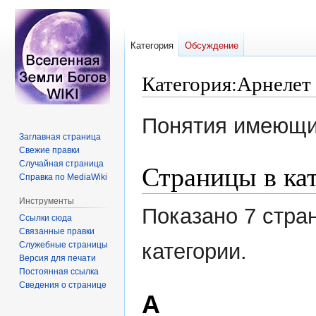
Категория
Обсуждение
Категория
:
Арнелет
Перейти
Перейти
Понятия имеющи
к
к
Заглавная страница
навигации
поиску
Свежие правки
Страницы в ка
Случайная страница
Справка по MediaWiki
Инструменты
Показано 7 стра
Ссылки сюда
Связанные правки
категории.
Служебные страницы
Версия для печати
Постоянная ссылка
Сведения о странице
А