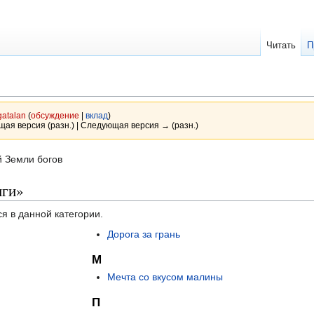
Читать
П
gatalan
(
обсуждение
|
вклад
)
ущая версия (разн.) | Следующая версия → (разн.)
й Земли богов
иги»
я в данной категории.
Дорога за грань
М
Мечта со вкусом малины
П