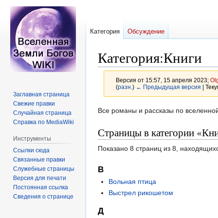
Категория
Обсуждение
Категория
:
Книги
Версия от 15:57, 15 апреля 2023;
Ol
(
разн.
)
← Предыдущая версия
| Тек
Заглавная страница
Свежие правки
Перейти
Перейти
Все романы и рассказы по вселенно
Случайная страница
к
к
Справка по MediaWiki
Страницы в категории «Кн
навигации
поиску
Инструменты
Показано 8 страниц из 8, находящихс
Ссылки сюда
Связанные правки
В
Служебные страницы
Версия для печати
Вольная птица
Постоянная ссылка
Выстрел рикошетом
Сведения о странице
Д