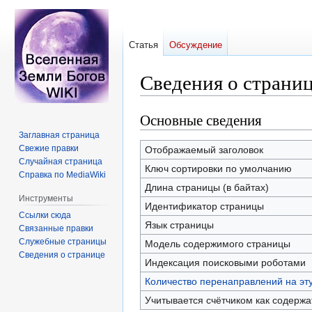
Статья
Обсуждение
Сведения о страни
Основные сведения
Перейти
Перейти
к
к
Заглавная страница
навигации
поиску
Свежие правки
Отображаемый заголовок
Случайная страница
Ключ сортировки по умолчанию
Справка по MediaWiki
Длина страницы (в байтах)
Инструменты
Идентификатор страницы
Ссылки сюда
Язык страницы
Связанные правки
Служебные страницы
Модель содержимого страницы
Сведения о странице
Индексация поисковыми роботами
Количество перенаправлений на эт
Учитывается счётчиком как содерж