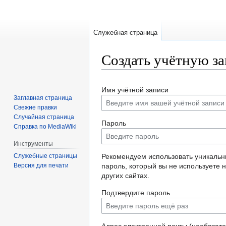
Служебная страница
Создать учётную з
Перейти
Перейти
Имя учётной записи
к
к
Заглавная страница
навигации
поиску
Свежие правки
Случайная страница
Пароль
Справка по MediaWiki
Инструменты
Служебные страницы
Рекомендуем использовать уникаль
Версия для печати
пароль, который вы не используете 
других сайтах.
Подтвердите пароль