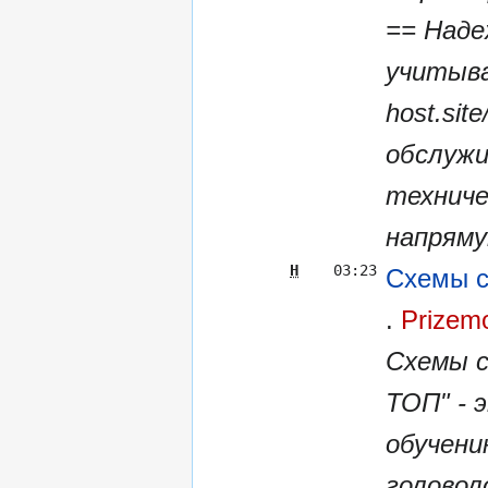
== Наде
учитыват
host.sit
обслужи
техниче
напряму
Н
03:23
Схемы с
Prizem
Схемы с
ТОП" - 
обучени
головол