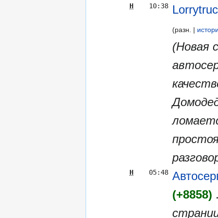
Н
10:38
Lorrytru
разн.
истор
(Новая с
автосер
качеств
Домодед
ломаетс
простоя
разговор
Н
05:48
Автосер
+8858
страниц