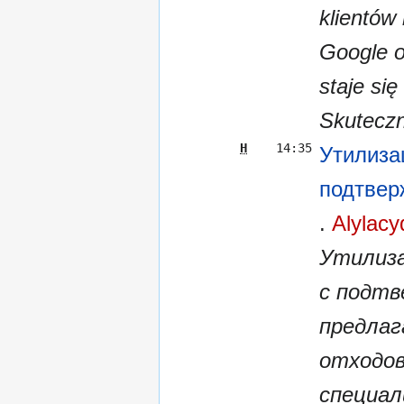
klientów
Google o
staje si
Skuteczn
Н
14:35
Утилиза
подтве
Alylacy
Утилиз
с подт
предлаг
отходов
специал