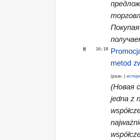
предлож
торговл
Покупая
получае
Н
16:18
Promocja
metod zw
разн.
истор
(Новая с
jedna z 
współcze
najważni
współcze