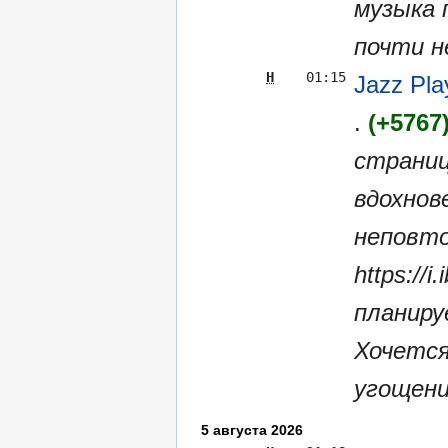
музыка
почти н
Н
01:15
Jazz Pl
+5767
страниц
вдохнов
неповт
https://i
планиру
Хочется
угощени
5 августа 2026