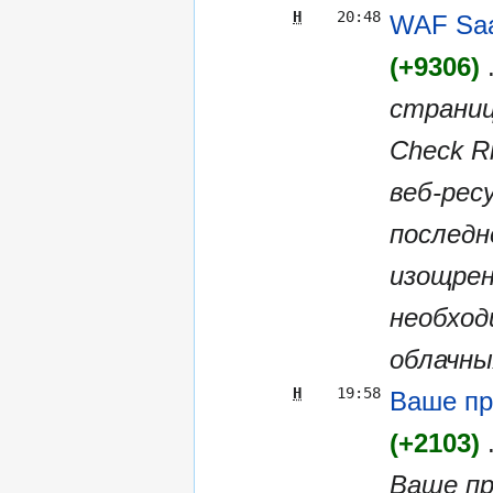
Н
20:48
WAF Saa
+9306
страниц
Check R
веб-ресу
последн
изощрен
необход
облачных
Н
19:58
Ваше пр
+2103
Ваше пр