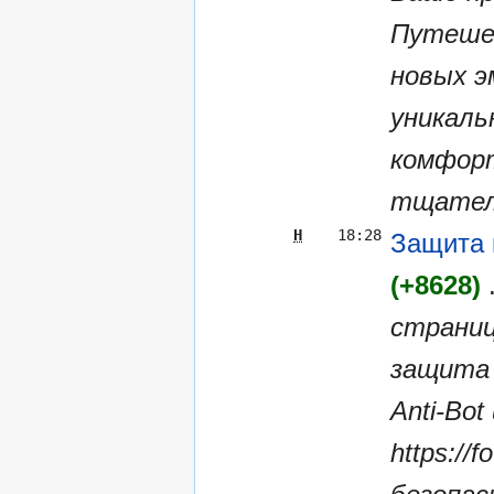
Путеше
новых э
уникаль
комфорт
тщатель
Н
18:28
Защита 
+8628
страниц
защита 
Anti-Bo
https://