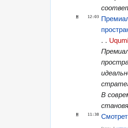
соответ
Н
12:03
Премиал
простра
Uqumi
Премиал
простра
идеальн
стратег
В совре
становя
Н
11:38
Смотрет