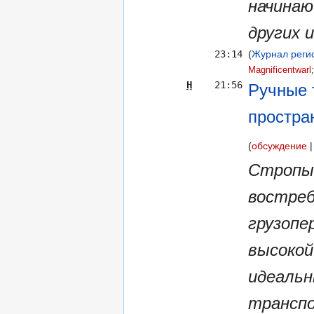
начинаю
других 
23:14
(
Журнал регис
Magnificentwarl
‎
Н
21:56
Ручные 
простра
обсуждение
Стропы
востреб
грузопе
высокой
идеальн
транспо