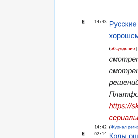
Н
14:43
Русские
хороше
обсуждение
смотрет
смотрет
решений
Платфо
https://
сериалы
14:42
(
Журнал регис
Н
02:14
Коды ош