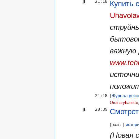
Н
21:18
Купить 
Uhavola
струйны
бытовой
важную 
www.tehn
источни
положит
21:18
(
Журнал регис
Ordinarybaniste
Н
20:39
Смотрет
разн.
истор
(Новая 