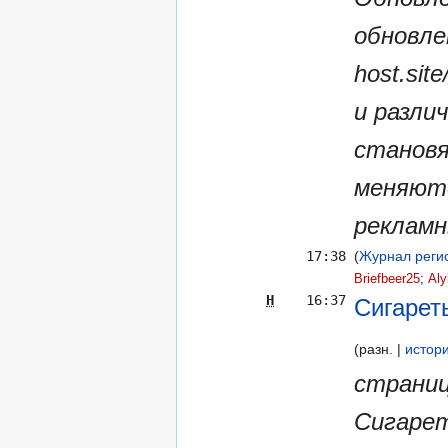
обновле
host.si
и разли
становя
меняютс
рекламн
17:38
(
Журнал регис
Briefbeer25
‎;
Aly
Н
16:37
Сигарет
разн.
истор
страниц
Сигарет