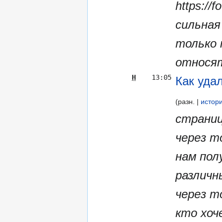
https://
сильная
только 
относятс
Н
13:05
Как уда
разн.
истор
страниц
через т
нам пол
различн
через т
кто хоч