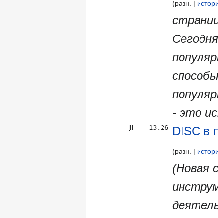
разн.
истор
страниц
Сегодня
популяр
способы
популяр
- это ис
Н
13:26
DISC в 
разн.
истор
(Новая 
инструм
деятель