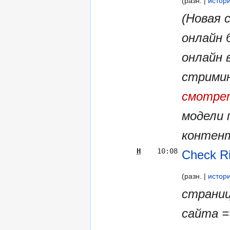
разн.
истор
(Новая 
онлайн 
онлайн 
стрими
смотрет
модели 
контент
Н
10:08
Check R
разн.
истор
страниц
сайта =