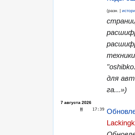
разн.
истор
страниц
расшифр
расшифр
техники
"oshibk
для авт
га...»)
7 августа 2026
Н
17:39
Обновле
Lacking
Обновле