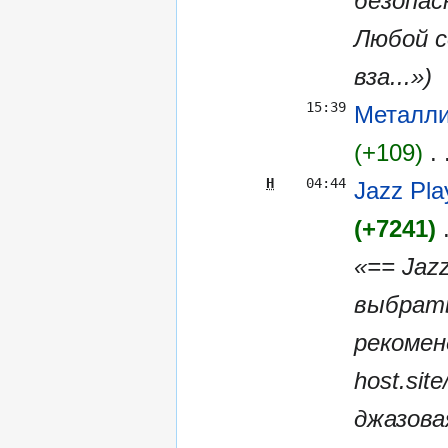
безопас
Любой с
вза...»)
15:39
Металли
+109
Н
04:44
Jazz Pl
+7241
«== Jaz
выбрать
рекоменд
host.sit
джазова